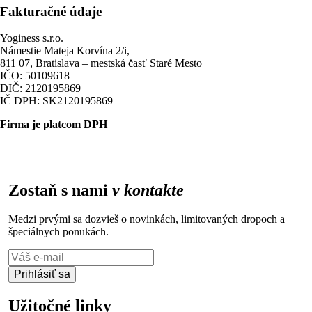
Fakturačné údaje
Yoginess s.r.o.
Námestie Mateja Korvína 2/i,
811 07, Bratislava – mestská časť Staré Mesto
IČO: 50109618
DIČ: 2120195869
IČ DPH: SK2120195869
Firma je platcom DPH
Zostaň s nami
v kontakte
Medzi prvými sa dozvieš o novinkách, limitovaných dropoch a
špeciálnych ponukách.
Prihlásiť sa
Užitočné linky