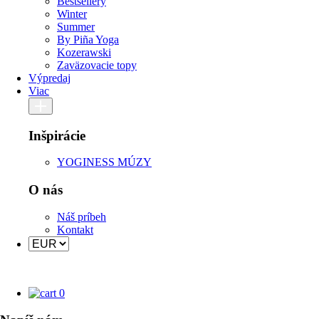
Bestsellery
Winter
Summer
By Piña Yoga
Kozerawski
Zaväzovacie topy
Výpredaj
Viac
Inšpirácie
YOGINESS MÚZY
O nás
Náš príbeh
Kontakt
0