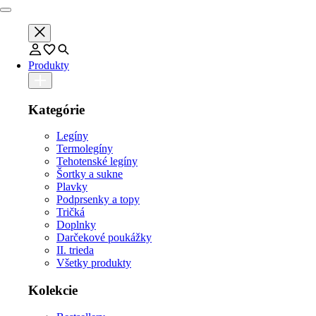
Produkty
Kategórie
Legíny
Termolegíny
Tehotenské legíny
Šortky a sukne
Plavky
Podprsenky a topy
Tričká
Doplnky
Darčekové poukážky
II. trieda
Všetky produkty
Kolekcie