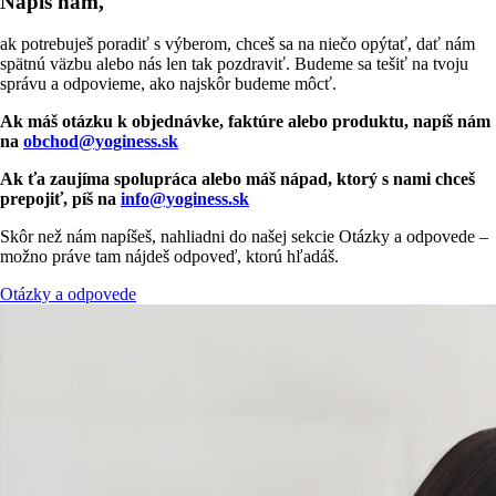
Napíš nám,
ak potrebuješ poradiť s výberom, chceš sa na niečo opýtať, dať nám
spätnú väzbu alebo nás len tak pozdraviť. Budeme sa tešiť na tvoju
správu a odpovieme, ako najskôr budeme môcť.
Ak máš otázku k objednávke, faktúre alebo produktu, napíš nám
na
obchod@yoginess.sk
Ak ťa zaujíma spolupráca alebo máš nápad, ktorý s nami chceš
prepojiť, píš na
info@yoginess.sk
Skôr než nám napíšeš, nahliadni do našej sekcie Otázky a odpovede –
možno práve tam nájdeš odpoveď, ktorú hľadáš.
Otázky a odpovede