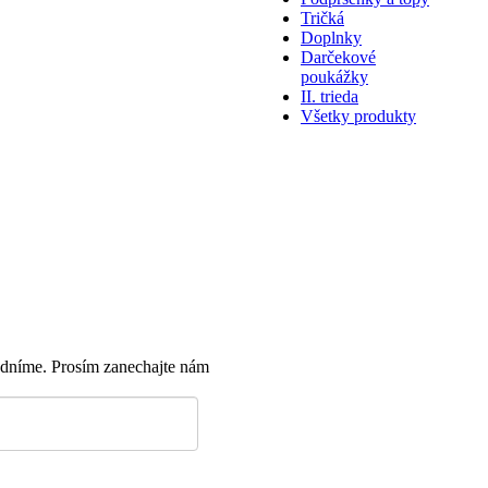
Tričká
Doplnky
Darčekové
poukážky
II. trieda
Všetky produkty
dníme. Prosím zanechajte nám