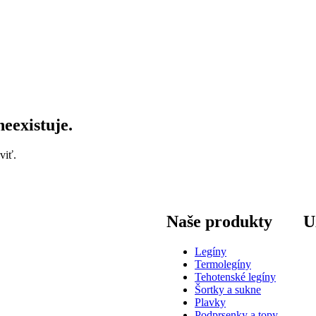
neexistuje.
viť.
Naše produkty
U
Legíny
Termolegíny
Tehotenské legíny
Šortky a sukne
Plavky
Podprsenky a topy