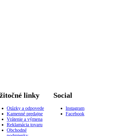
žitočné linky
Social
Otázky a odpovede
Instagram
Kamenné predajne
Facebook
Vrátenie a výmena
Reklamácia tovaru
Obchodné
podmienky