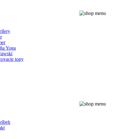
ellery
r
er
iña Yoga
rawski
ovacie topy
ríbeh
akt