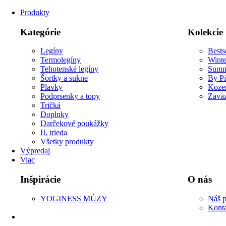
Produkty
Kategórie
Kolekcie
Legíny
Bests
Termolegíny
Winte
Tehotenské legíny
Summ
Šortky a sukne
By P
Plavky
Koze
Podprsenky a topy
Zaväz
Tričká
Doplnky
Darčekové poukážky
II. trieda
Všetky produkty
Výpredaj
Viac
Inšpirácie
O nás
YOGINESS MÚZY
Náš p
Kont