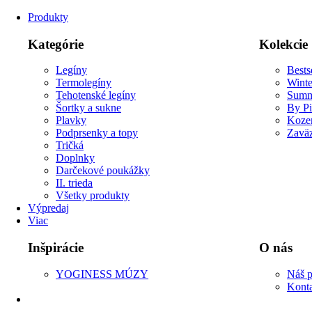
Produkty
Kategórie
Kolekcie
Legíny
Bests
Termolegíny
Winte
Tehotenské legíny
Summ
Šortky a sukne
By P
Plavky
Koze
Podprsenky a topy
Zaväz
Tričká
Doplnky
Darčekové poukážky
II. trieda
Všetky produkty
Výpredaj
Viac
Inšpirácie
O nás
YOGINESS MÚZY
Náš p
Kont