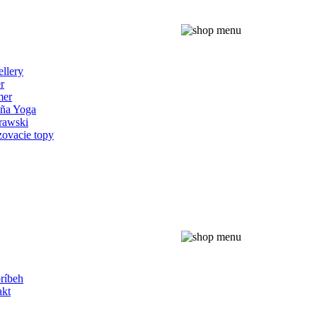
ellery
r
er
iña Yoga
rawski
ovacie topy
ríbeh
akt