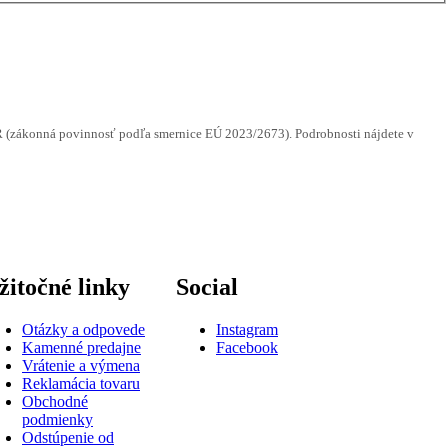
DPR (zákonná povinnosť podľa smernice EÚ 2023/2673). Podrobnosti nájdete v
žitočné linky
Social
Otázky a odpovede
Instagram
Kamenné predajne
Facebook
Vrátenie a výmena
Reklamácia tovaru
Obchodné
podmienky
Odstúpenie od