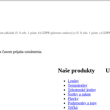
m základe čl. 6 ods. 1 písm. b) GDPR (plnenie zmluvy) a čl. 6 ods. 1 písm. c) G
a časom prijatia oznámenia.
Naše produkty
U
Legíny
Termolegíny
Tehotenské legíny
Šortky a sukne
Plavky
Podprsenky a topy
Tričká