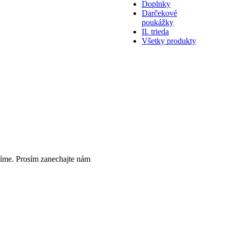
Doplnky
Darčekové
poukážky
II. trieda
Všetky produkty
íme. Prosím zanechajte nám