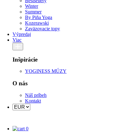
Bestsellery
Winter
Summer
By Piña Yoga
Kozerawski
Zaväzovacie topy
Výpredaj
Viac
Inšpirácie
YOGINESS MÚZY
O nás
Náš príbeh
Kontakt
0