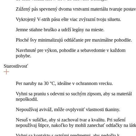
Zúžený pás spevnený dvoma vrstvami materiálu tvaruje postav
Vykrojený V-strih pásu ešte viac zvýrazní tvoju siluetu.
Jemne stiahne bruško a udrží legíny na mieste.
Ploché švy minimalizujú odtláčanie pre maximálne pohodlie.
Navrhnuté pre výkon, pohodlie a sebavedomie v každom
pohybe.
Starostlivosť
Per naruby na 30 °C, ideálne v ochrannom vrecku.
Vyhni sa praniu s odevmi so suchým zipsom, aby sa materiál
nepoškodil.
Nepoužívaj aviváž, môže ovplyvniť vlastnosti tkaniny.
Nesuš v sušičke, aby si zachoval tvar a kvalitu. Pri sušení
nepoužívaj štipce, nakoľko by mohli zanechať odtlačky na látk
Vyhni sa kontaktu s ostrými predmetmi, aby nedošlo k