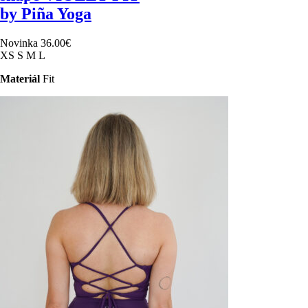
by Piña Yoga
Novinka
36.00
€
XS
S
M
L
Materiál
Fit