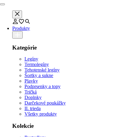
Produkty
Kategórie
Legíny
Termolegíny
Tehotenské legíny
Šortky a sukne
Plavky
Podprsenky a topy
Tričká
Doplnky
Darčekové poukážky
II. trieda
Všetky produkty
Kolekcie