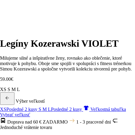
Legíny Kozerawski VIOLET
Milujeme silné a inšpiratívne ženy, rovnako ako oblečenie, ktoré
motivuje k pohybu. Oboje sme spojili v spolupráci s fitness trénerkou
Simou Kozerawski a spoločne vytvorili kolekciu stvorenú pre pohyb.
59.00
€
XS
S
M
L
Výber veľkostí
XS
Posledné 2 kusy
S
M
L
Posledné 2 kusy
Veľkostná tabuľka
Vybrať veľkosť
Doprava nad 60 € ZADARMO
1 - 3 pracovné dni
Jednoduché vrátenie tovaru