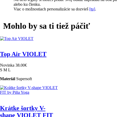
alebo ku členku.
Viac o možnostiach personalizácie sa dozvieš
[tu]
.
Mohlo by sa ti tiež páčiť
Top Air VIOLET
Novinka
38.00
€
S
M
L
Materiál
Supersoft
Krátke šortky V-
shape VIOLET FIT