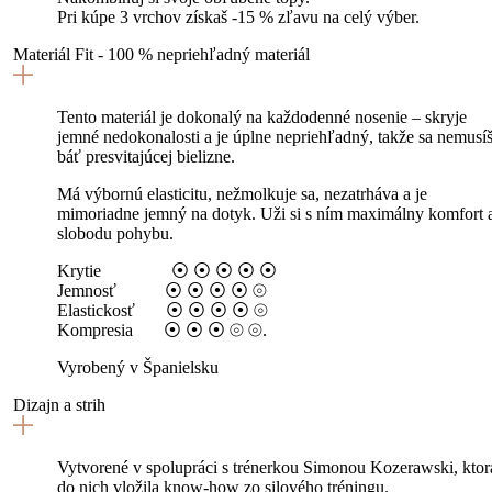
Pri kúpe 3 vrchov získaš -15 % zľavu na celý výber.
Materiál Fit - 100 % nepriehľadný materiál
Tento materiál je dokonalý na každodenné nosenie – skryje
jemné nedokonalosti a je úplne nepriehľadný, takže sa nemusí
báť presvitajúcej bielizne.
Má výbornú elasticitu, nežmolkuje sa, nezatrháva a je
mimoriadne jemný na dotyk. Uži si s ním maximálny komfort 
slobodu pohybu.
Krytie ⦿ ⦿ ⦿ ⦿ ⦿
Jemnosť ⦿ ⦿ ⦿ ⦿ ⦾
Elastickosť ⦿ ⦿ ⦿ ⦿ ⦾
Kompresia ⦿ ⦿ ⦿ ⦾ ⦾.
Vyrobený v Španielsku
Dizajn a strih
Vytvorené v spolupráci s trénerkou Simonou Kozerawski, ktor
do nich vložila know-how zo silového tréningu.