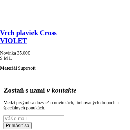
Vrch plaviek Cross
VIOLET
Novinka
35.00
€
S
M
L
Materiál
Supersoft
Zostaň s nami
v kontakte
Medzi prvými sa dozvieš o novinkách, limitovaných dropoch a
špeciálnych ponukách.
Prihlásiť sa