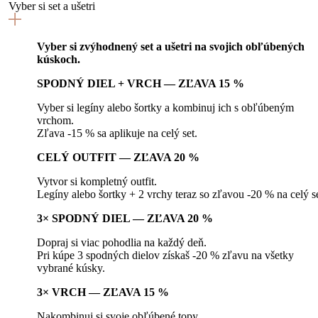
Vyber si set a ušetri
Vyber si zvýhodnený set a ušetri na svojich obľúbených
kúskoch.
SPODNÝ DIEL + VRCH — ZĽAVA 15 %
Vyber si legíny alebo šortky a kombinuj ich s obľúbeným
vrchom.
Zľava -15 % sa aplikuje na celý set.
CELÝ OUTFIT — ZĽAVA 20 %
Vytvor si kompletný outfit.
Legíny alebo šortky + 2 vrchy teraz so zľavou -20 % na celý se
3× SPODNÝ DIEL — ZĽAVA 20 %
Dopraj si viac pohodlia na každý deň.
Pri kúpe 3 spodných dielov získaš -20 % zľavu na všetky
vybrané kúsky.
3× VRCH — ZĽAVA 15 %
Nakombinuj si svoje obľúbené topy.