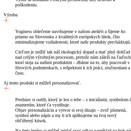
poškodeniu.
Výroba
Yoginess oblečenie navrhujeme v našom ateliéri a šijeme ho
priamo na Slovensku z kvalitných európskych látok, čím
minimalizujeme vzdialenosti, ktoré naše produkty prechádzajú.
Cieľom je znížiť tak náš ekologický dopad a mať plný dohľad
nad celým výrobným procesom, pretože nám záleží na ľuďoch
ktorí stoja za našimi produktmi – dbáme na to, aby pracovali v
férových podmienkach, s rešpektom k ich práci, zručnostiam a
času.
Aj tento produkt si môžeš personalizovať.
Predstav si outfit, ktorý je len o tebe – s iniciálami, symbolom č
znamením, ktoré ťa vystihuje.
Objav personalizáciu a vytvor si svoj dizajn – zvoľ písmená,
symbol alebo nápis a my ti ich aplikujeme na tvoj nový
obľúbený kúsok.
Na tieto legíny si môžeš pridať svoj odkaz napríklad na bok pá