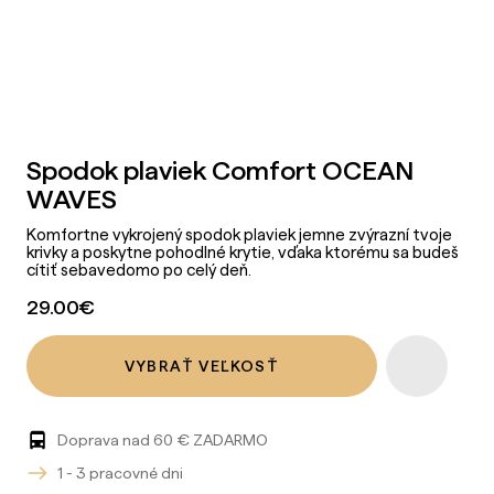
Spodok plaviek Comfort OCEAN
WAVES
Komfortne vykrojený spodok plaviek jemne zvýrazní tvoje
krivky a poskytne pohodlné krytie, vďaka ktorému sa budeš
cítiť sebavedomo po celý deň.
29.00
€
VYBRAŤ VEĽKOSŤ
Doprava nad 60 € ZADARMO
1 - 3 pracovné dni