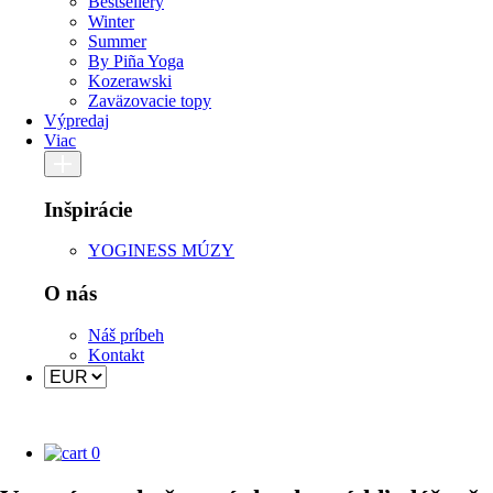
Bestsellery
Winter
Summer
By Piña Yoga
Kozerawski
Zaväzovacie topy
Výpredaj
Viac
Inšpirácie
YOGINESS MÚZY
O nás
Náš príbeh
Kontakt
0