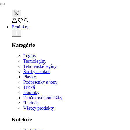
Produkty
Kategórie
Legíny
Termolegíny
Tehotenské legíny
Šortky a sukne
Plavky
Podprsenky a topy
Tričká
Doplnky
Darčekové poukážky
II. trieda
Všetky produkty
Kolekcie