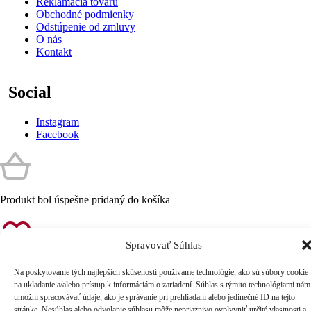
Reklamácia tovaru
Obchodné podmienky
Odstúpenie od zmluvy
O nás
Kontakt
Social
Instagram
Facebook
Produkt bol úspešne pridaný do košíka
Spravovať Súhlas
Produkt bol pridaný medzi obľúbené
Na poskytovanie tých najlepších skúseností používame technológie, ako sú súbory cookie
na ukladanie a/alebo prístup k informáciám o zariadení. Súhlas s týmito technológiami nám
Postrážiť produkt
Budeme Vás informovať keď produkt opäť
umožní spracovávať údaje, ako je správanie pri prehliadaní alebo jedinečné ID na tejto
naskladníme. Prosím zanechajte nám Váš e-mail.
stránke. Nesúhlas alebo odvolanie súhlasu môže nepriaznivo ovplyvniť určité vlastnosti a