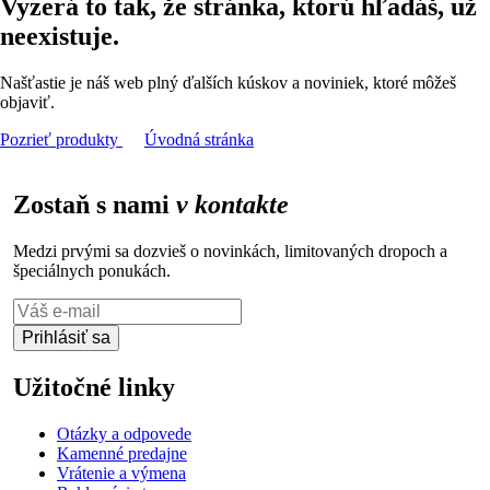
Vyzerá to tak, že stránka, ktorú hľadáš, už
neexistuje.
Našťastie je náš web plný ďalších kúskov a noviniek, ktoré môžeš
objaviť.
Pozrieť produkty
Úvodná stránka
Zostaň s nami
v kontakte
Medzi prvými sa dozvieš o novinkách, limitovaných dropoch a
špeciálnych ponukách.
Prihlásiť sa
Užitočné linky
Otázky a odpovede
Kamenné predajne
Vrátenie a výmena