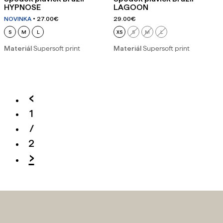
HYPNOSE
LAGOON
NOVINKA
27.00
€
29.00
€
S
M
L
XS
S
M
L
Materiál
Supersoft print
Materiál
Supersoft print
‹
1
/
2
›