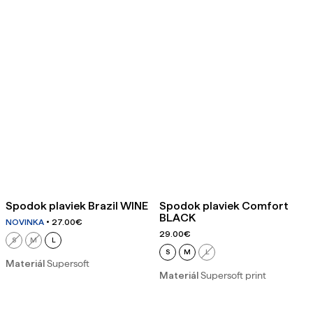
Spodok plaviek Brazil WINE
Spodok plaviek Comfort
BLACK
NOVINKA
27.00
€
29.00
€
S
M
L
S
M
L
Materiál
Supersoft
Materiál
Supersoft print