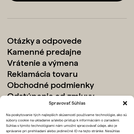
Otázky a odpovede
Kamenné predajne
Vrátenie a výmena
Reklamácia tovaru
Obchodné podmienky
Odstúpenie od zmluvy
Spravovať Súhlas
O nás
Na poskytovanie tých najlepších skúseností používame technológie, ako sú
Kontakt
súbory cookie na ukladanie a/alebo prístup k informáciám o zariadení.
Súhlas s týmito technológiami nám umožní spracovávať údaje, ako je
Instagram
správanie pri prehliadaní alebo jedinečné ID na tejto stránke. Nesúhlas